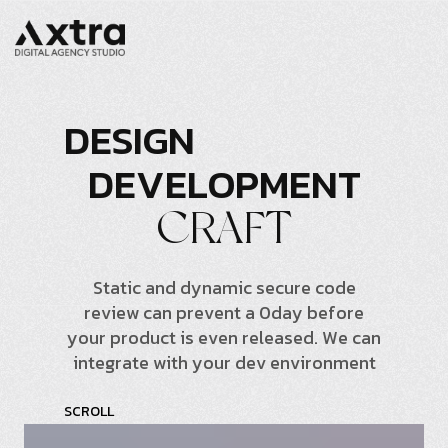
D
E
S
I
G
N
D
E
V
E
L
O
P
M
E
N
T
C
R
A
F
T
S
t
a
t
i
c
a
n
d
d
y
n
a
m
i
c
s
e
c
u
r
e
c
o
d
e
r
e
v
i
e
w
c
a
n
p
r
e
v
e
n
t
a
0
d
a
y
b
e
f
o
r
e
y
o
u
r
p
r
o
d
u
c
t
i
s
e
v
e
n
r
e
l
e
a
s
e
d
.
W
e
c
a
n
i
n
t
e
g
r
a
t
e
w
i
t
h
y
o
u
r
d
e
v
e
n
v
i
r
o
n
m
e
n
t
S
C
R
O
L
L